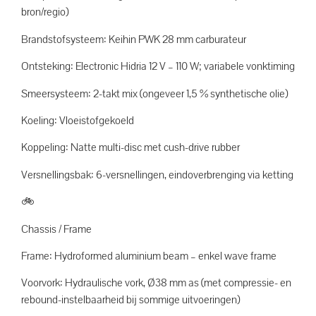
bron/regio)
Brandstofsysteem: Keihin PWK 28 mm carburateur
Ontsteking: Electronic Hidria 12 V – 110 W; variabele vonktiming
Smeersysteem: 2-takt mix (ongeveer 1,5 % synthetische olie)
Koeling: Vloeistofgekoeld
Koppeling: Natte multi-disc met cush-drive rubber
Versnellingsbak: 6-versnellingen, eindoverbrenging via ketting
🚲
Chassis / Frame
Frame: Hydroformed aluminium beam – enkel wave frame
Voorvork: Hydraulische vork, Ø38 mm as (met compressie- en
rebound-instelbaarheid bij sommige uitvoeringen)