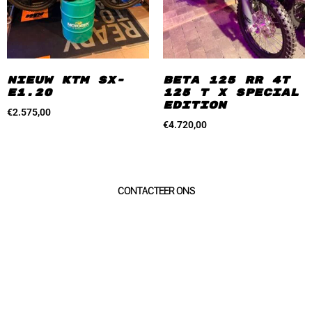
Nieuw KTM SX-
Beta 125 RR 4T
E1.20
125 T X Special
Edition
€
2.575,00
€
4.720,00
geïnteresseerd?
CONTACTEER ONS