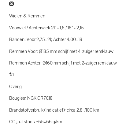
🛞
Wielen & Remmen
Voorwiel / Achterwiel: 21” × 1,6 / 18” × 2,15
Banden: Voor 2,75–21; Achter 4,00–18
Remmen Voor: Ø185 mm schijf met 4-zuiger remklauw
Remmen Achter: Ø160 mm schijf met 2-zuiger remklauw
🔌
Overig
Bougies: NGK GR7CI8
Brandstofverbruik (indicatief): circa 2,8 l/100 km
CO₂-uitstoot: ~65–66 g/km