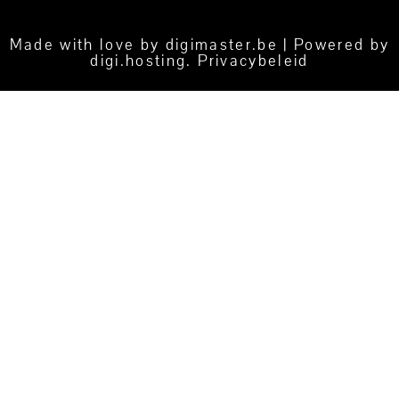
Made with love by
digimaster.be
| Powered by
digi.hosting
.
Privacybeleid