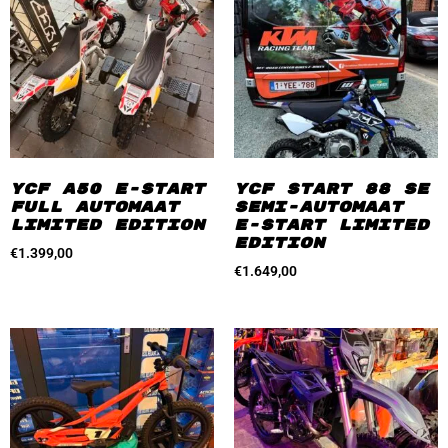
YCF A50 E-start
YCF Start 88 SE
Full automaat
Semi-automaat
Limited Edition
E-start Limited
Edition
€
1.399,00
€
1.649,00